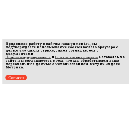
Продолжая работу с сайтом
rusargument.ru
, вы
подтверждаете использование cookies вашего браузера с
целью улучшить сервис, также соглашаетесь с
документами:
и
Оставаясь на
Политика конфиденциальности
Пользовательское соглашение
сайте, вы соглашаетесь с тем, что мы обрабатываем ваши
персональные данные с использованием метрик Яндекс
Метрика.
Согласен
Рус
аргумент
© 2014–2026 ООО «Лонг Кэт».
Сетевое издание «Русаргумент». Зарегистрировано в Федеральной службе по
надзору в сфере связи, информационных технологий и массовых коммуникаций
(Роскомнадзор). Реестровая запись ЭЛ No ФС 77 - 67215 от 30.09.2016.