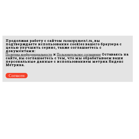
Продолжая работу с сайтом
rusargument.ru
, вы
подтверждаете использование cookies вашего браузера с
целью улучшить сервис, также соглашаетесь с
документами:
и
Оставаясь на
Политика конфиденциальности
Пользовательское соглашение
сайте, вы соглашаетесь с тем, что мы обрабатываем ваши
персональные данные с использованием метрик Яндекс
Метрика.
Согласен
Рус
аргумент
© 2014–2026 ООО «Лонг Кэт».
Сетевое издание «Русаргумент». Зарегистрировано в Федеральной службе по
надзору в сфере связи, информационных технологий и массовых коммуникаций
(Роскомнадзор). Реестровая запись ЭЛ No ФС 77 - 67215 от 30.09.2016.