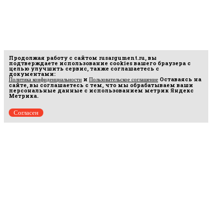
Продолжая работу с сайтом
rusargument.ru
, вы
подтверждаете использование cookies вашего браузера с
целью улучшить сервис, также соглашаетесь с
документами:
и
Оставаясь на
Политика конфиденциальности
Пользовательское соглашение
сайте, вы соглашаетесь с тем, что мы обрабатываем ваши
персональные данные с использованием метрик Яндекс
Метрика.
Согласен
Рус
аргумент
© 2014–2026 ООО «Лонг Кэт».
Сетевое издание «Русаргумент». Зарегистрировано в Федеральной службе по
надзору в сфере связи, информационных технологий и массовых коммуникаций
(Роскомнадзор). Реестровая запись ЭЛ No ФС 77 - 67215 от 30.09.2016.
Исключительные права на материалы, размещённые на интернет-сайте