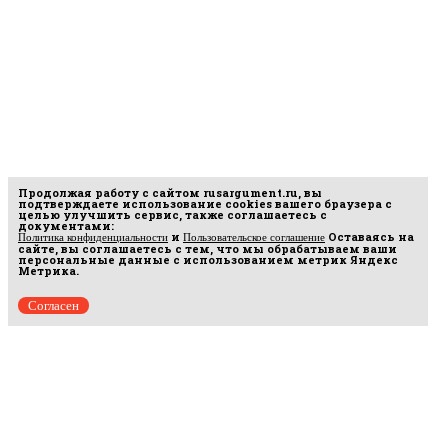
Продолжая работу с сайтом
rusargument.ru
, вы
подтверждаете использование cookies вашего браузера с
целью улучшить сервис, также соглашаетесь с
документами:
и
Оставаясь на
Политика конфиденциальности
Пользовательское соглашение
сайте, вы соглашаетесь с тем, что мы обрабатываем ваши
персональные данные с использованием метрик Яндекс
Метрика.
Согласен
Рус
аргумент
© 2014–2026 ООО «Лонг Кэт».