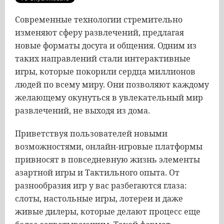
Современные технологии стремительно
изменяют сферу развлечений, предлагая
новые форматы досуга и общения. Одним из
таких направлений стали интерактивные
игры, которые покорили сердца миллионов
людей по всему миру. Они позволяют каждому
желающему окунуться в увлекательный мир
развлечений, не выходя из дома.
Приветствуя пользователей новыми
возможностями, онлайн-игровые платформы
привносят в повседневную жизнь элементы
азартной игры и Тактильного опыта. От
разнообразия игр у вас разбегаются глаза:
слоты, настольные игры, лотереи и даже
живые дилеры, которые делают процесс еще