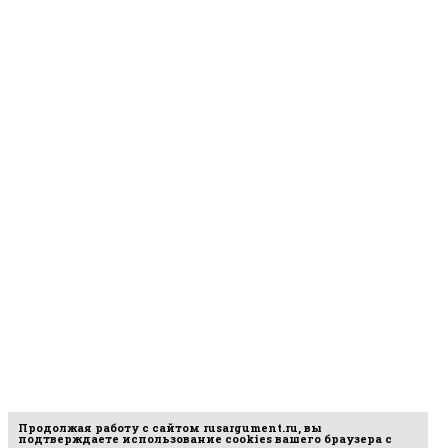
Продолжая работу с сайтом
rusargument.ru
, вы
подтверждаете использование cookies вашего браузера с