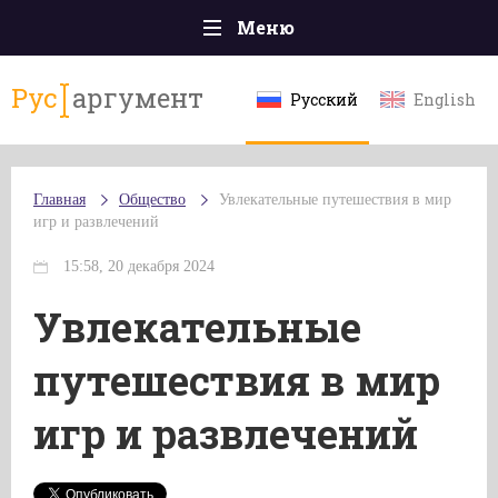
Меню
Главная
Рус
аргумент
Русский
English
Происшествия
Политика
Главная
Общество
Увлекательные путешествия в мир
Общество
игр и развлечений
Экономика
15:58, 20 декабря 2024
Спорт
Увлекательные
Наука и технологии
путешествия в мир
Культура
игр и развлечений
Эксклюзивы
Мнения