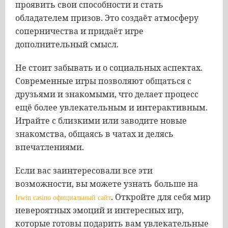
проявить свои способности и стать
обладателем призов. Это создаёт атмосферу
соперничества и придаёт игре
дополнительный смысл.
Не стоит забывать и о социальных аспектах.
Современные игры позволяют общаться с
друзьями и знакомыми, что делает процесс
ещё более увлекательным и интерактивным.
Играйте с близкими или заводите новые
знакомства, общаясь в чатах и делясь
впечатлениями.
Если вас заинтересовали все эти
возможности, вы можете узнать больше на
. Откройте для себя мир
Irwin casino официальный сайт
невероятных эмоций и интересных игр,
которые готовы подарить вам увлекательные