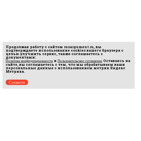
Продолжая работу с сайтом
rusargument.ru
, вы
подтверждаете использование cookies вашего браузера с
целью улучшить сервис, также соглашаетесь с
документами:
и
Оставаясь на
Политика конфиденциальности
Пользовательское соглашение
сайте, вы соглашаетесь с тем, что мы обрабатываем ваши
персональные данные с использованием метрик Яндекс
Метрика.
Согласен
Рус
аргумент
© 2014–2026 ООО «Лонг Кэт».
Сетевое издание «Русаргумент». Зарегистрировано в Федеральной службе по
надзору в сфере связи, информационных технологий и массовых коммуникаций
(Роскомнадзор). Реестровая запись ЭЛ No ФС 77 - 67215 от 30.09.2016.