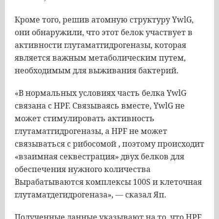
Кроме того, решив атомную структуру YwlG,
они обнаружили, что этот белок участвует в
активности глутаматгидрогеназы, которая
является важным метаболическим путем,
необходимым для выживания бактерий.
«В нормальных условиях часть белка YwlG
связана с HPF. Связываясь вместе, YwlG не
может стимулировать активность
глутаматгидрогеназы, а HPF не может
связываться с рибосомой , поэтому происходит
«взаимная секвестрация» двух белков для
обеспечения нужного количества
Вырабатываются комплексы 100S и клеточная
глутаматдегидрогеназа», — сказал Яп.
Полученные данные указывают на то, что HPF