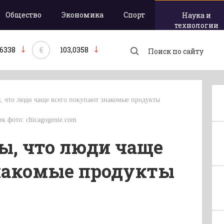
Общество
Экономика
Спорт
Наука и
технологии
€
,6338
103,0358
, что люди чаще всего покупают знакомые продукты
ик фото: chicagogenie.com
ы, что люди чаще
знакомые продукты