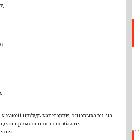
у,
нт
а
о
 к какой-нибудь категории, основываясь на
 цели применения, способах их
ения.