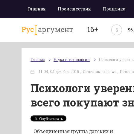
Главная
Происшествия
Политика
Рус
аргумент
16+
$
96
Главная
Наука и технологии
Психологи уверены
11:08, 04 декабря 2016 , Источник: oane.ws , Источн
Психологи уверен
всего покупают 
Объединенная группа датских и