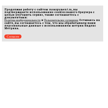
Продолжая работу с сайтом
rusargument.ru
, вы
подтверждаете использование cookies вашего браузера с
целью улучшить сервис, также соглашаетесь с
документами:
и
Оставаясь на
Политика конфиденциальности
Пользовательское соглашение
сайте, вы соглашаетесь с тем, что мы обрабатываем ваши
персональные данные с использованием метрик Яндекс
Метрика.
Согласен
Рус
аргумент
© 2014–2026 ООО «Лонг Кэт».
Сетевое издание «Русаргумент». Зарегистрировано в Федеральной службе по
надзору в сфере связи, информационных технологий и массовых коммуникаций
(Роскомнадзор). Реестровая запись ЭЛ No ФС 77 - 67215 от 30.09.2016.
Исключительные права на материалы, размещённые на интернет-сайте
rusargument.ru, в соответствии с законодательством Российской Федерации об охране
результатов интеллектуальной деятельности принадлежат ООО "Лонг Кэт", и не
подлежат использованию другими лицами в какой бы то ни было форме без
письменного разрешения правообладателя.