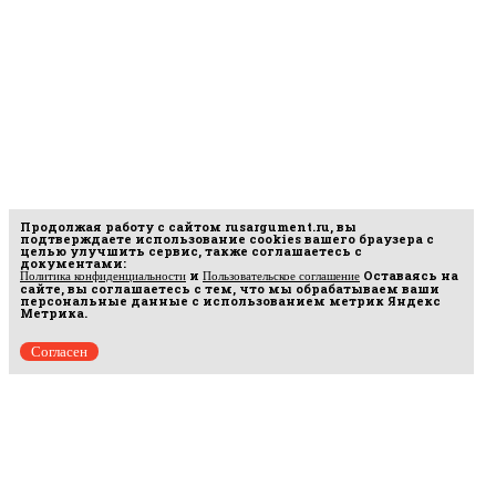
Продолжая работу с сайтом
rusargument.ru
, вы
подтверждаете использование cookies вашего браузера с
целью улучшить сервис, также соглашаетесь с
документами:
и
Оставаясь на
Политика конфиденциальности
Пользовательское соглашение
сайте, вы соглашаетесь с тем, что мы обрабатываем ваши
персональные данные с использованием метрик Яндекс
Метрика.
Согласен
Рус
аргумент
© 2014–2026 ООО «Лонг Кэт».