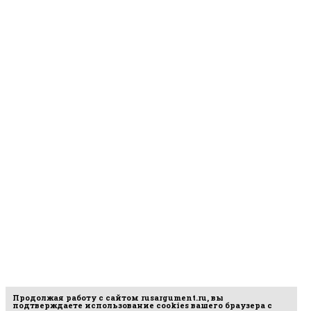
Продолжая работу с сайтом
rusargument.ru
, вы
подтверждаете использование cookies вашего браузера с