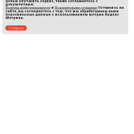
целью улучшить сервис, также соглашаетесь с
документами:
и
Оставаясь на
Политика конфиденциальности
Пользовательское соглашение
сайте, вы соглашаетесь с тем, что мы обрабатываем ваши
персональные данные с использованием метрик Яндекс
Метрика.
Согласен
Рус
аргумент
© 2014–2026 ООО «Лонг Кэт».
Сетевое издание «Русаргумент». Зарегистрировано в Федеральной службе по
надзору в сфере связи, информационных технологий и массовых коммуникаций
(Роскомнадзор). Реестровая запись ЭЛ No ФС 77 - 67215 от 30.09.2016.
Исключительные права на материалы, размещённые на интернет-сайте
rusargument.ru, в соответствии с законодательством Российской Федерации об охране
результатов интеллектуальной деятельности принадлежат ООО "Лонг Кэт", и не
подлежат использованию другими лицами в какой бы то ни было форме без
письменного разрешения правообладателя.
Редакция сайта
Рекламодателям
Политика конфиденциальности