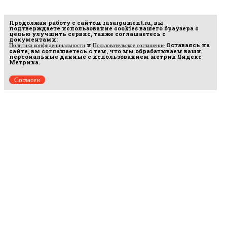
Продолжая работу с сайтом
rusargument.ru
, вы
подтверждаете использование cookies вашего браузера с
целью улучшить сервис, также соглашаетесь с
документами:
и
Оставаясь на
Политика конфиденциальности
Пользовательское соглашение
сайте, вы соглашаетесь с тем, что мы обрабатываем ваши
персональные данные с использованием метрик Яндекс
Метрика.
Согласен
Рус
аргумент
© 2014–2026 ООО «Лонг Кэт».
Сетевое издание «Русаргумент». Зарегистрировано в Федеральной службе по
надзору в сфере связи, информационных технологий и массовых коммуникаций
(Роскомнадзор). Реестровая запись ЭЛ No ФС 77 - 67215 от 30.09.2016.
Исключительные права на материалы, размещённые на интернет-сайте
rusargument.ru, в соответствии с законодательством Российской Федерации об охране
результатов интеллектуальной деятельности принадлежат ООО "Лонг Кэт", и не
подлежат использованию другими лицами в какой бы то ни было форме без
письменного разрешения правообладателя.