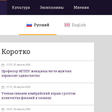
Культура
Эксклюзивы
Мнения
Русский
English
Коротко
17:37, 07 августа 2026
Профессор МГППУ: женщины легче мужчин
переносят одиночество
17:37, 06 августа 2026
Ученые связали кембрийский взрыв с ростом
количества фекалий в океанах
16:37, 04 августа 2026