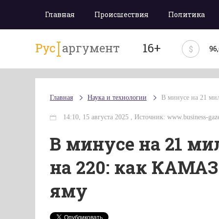
Главная
Происшествия
Политика
Рус
аргумент
16+
$
96
Главная
Наука и технологии
В минусе на 21 ми
14:10, 15 августа 2025 , Источник: www.business-gaze
В минусе на 21 ми
на 220: как КАМАЗ
яму