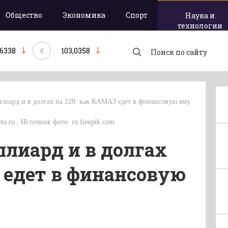
Общество
Экономика
Спорт
Наука и
технологии
€
,6338
103,0358
ллиард и в долгах на 220: как КАМАЗ едет в финансовую яму
ta.ru , Источник фото: ru.freepik.com
ллиард и в долгах
 едет в финансовую