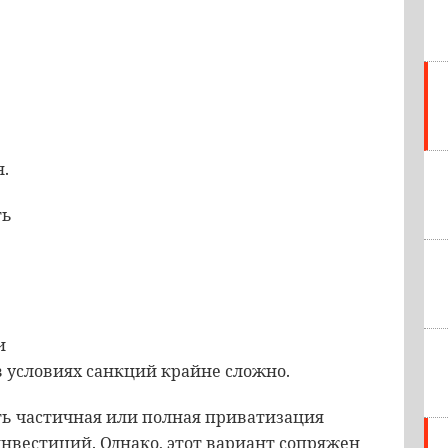
.
ть
и
в условиях санкций крайне сложно.
ь частичная или полная приватизация
нвестиций. Однако, этот вариант сопряжен