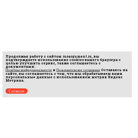
Продолжая работу с сайтом
rusargument.ru
, вы
подтверждаете использование cookies вашего браузера с
целью улучшить сервис, также соглашаетесь с
документами:
и
Оставаясь на
Политика конфиденциальности
Пользовательское соглашение
сайте, вы соглашаетесь с тем, что мы обрабатываем ваши
персональные данные с использованием метрик Яндекс
Метрика.
Согласен
Рус
аргумент
© 2014–2026 ООО «Лонг Кэт».
Сетевое издание «Русаргумент». Зарегистрировано в Федеральной службе по